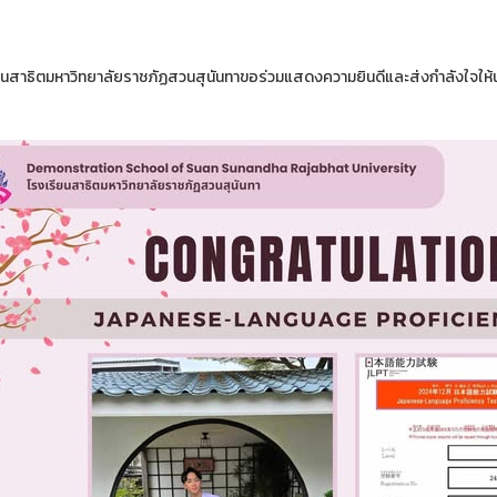
ยนสาธิตมหาวิทยาลัยราชภัฏสวนสุนันทาขอร่วมแสดงความยินดีและส่งกำลังใจให้นั