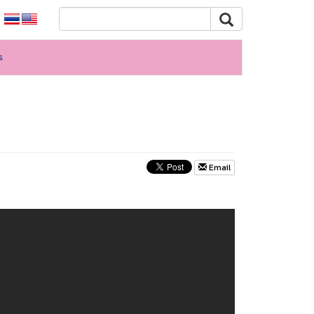
s
Email