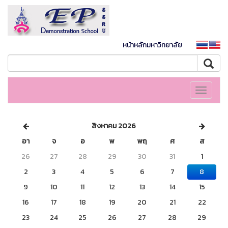
หน้าหลักมหาวิทยาลัย
Toggle
navigati
สิงหาคม 2026
อา
จ
อ
พ
พฤ
ศ
ส
26
27
28
29
30
31
1
2
3
4
5
6
7
8
9
10
11
12
13
14
15
16
17
18
19
20
21
22
23
24
25
26
27
28
29