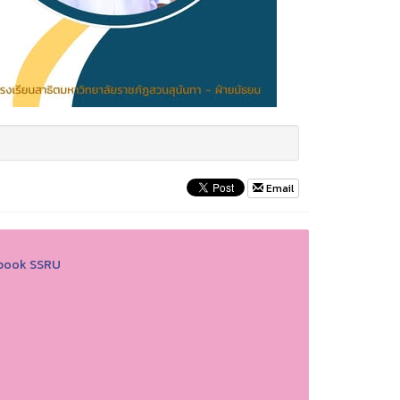
Email
book SSRU