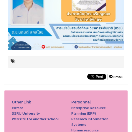
Email
Other Link
Personnal
eoffice
Enterprise Resource
SSRU University
Planning (ERP)
Website for another school
Research Information
Systems
Human resource