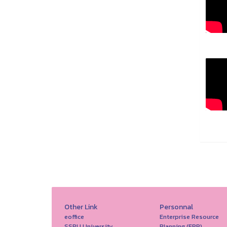
Other Link
Personnal
eoffice
Enterprise Resource
SSRU University
Planning (ERP)