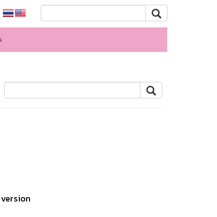
s
 version